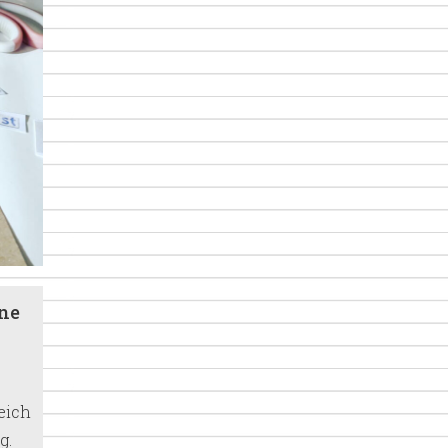
ine
eich
g.