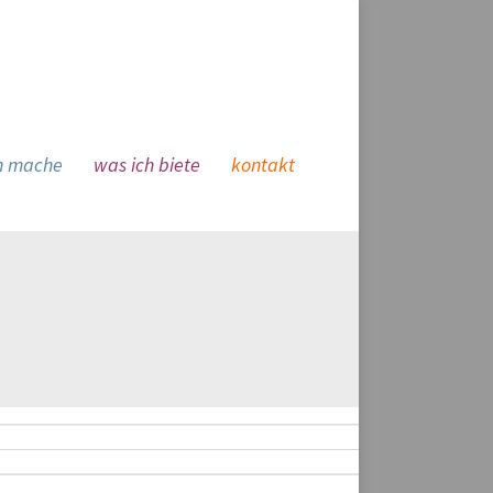
h mache
.
was ich biete
.
kontakt
.